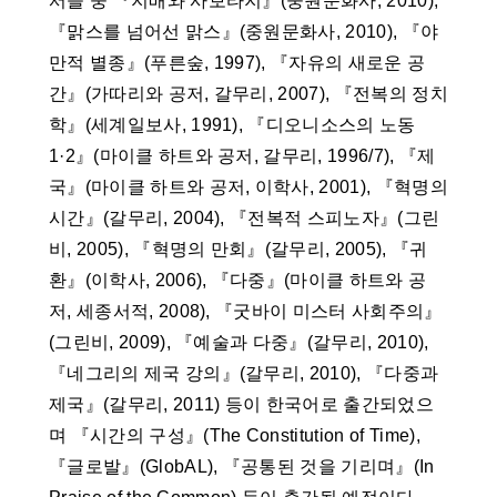
서들 중 『지배와 사보타지』(중원문화사, 2010),
『맑스를 넘어선 맑스』(중원문화사, 2010), 『야
만적 별종』(푸른숲, 1997), 『자유의 새로운 공
간』(가따리와 공저, 갈무리, 2007), 『전복의 정치
학』(세계일보사, 1991), 『디오니소스의 노동
1·2』(마이클 하트와 공저, 갈무리, 1996/7), 『제
국』(마이클 하트와 공저, 이학사, 2001), 『혁명의
시간』(갈무리, 2004), 『전복적 스피노자』(그린
비, 2005), 『혁명의 만회』(갈무리, 2005), 『귀
환』(이학사, 2006), 『다중』(마이클 하트와 공
저, 세종서적, 2008), 『굿바이 미스터 사회주의』
(그린비, 2009), 『예술과 다중』(갈무리, 2010),
『네그리의 제국 강의』(갈무리, 2010), 『다중과
제국』(갈무리, 2011) 등이 한국어로 출간되었으
며 『시간의 구성』(The Constitution of Time),
『글로발』(GlobAL), 『공통된 것을 기리며』(In