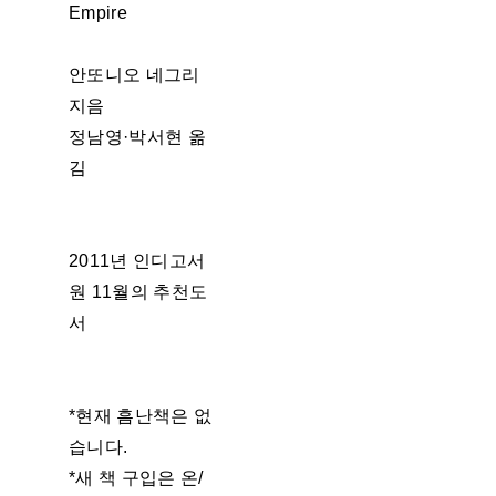
Empire
안또니오 네그리
지음
정남영·박서현 옮
김
2011년 인디고서
원 11월의 추천도
서
*현재 흠난책은 없
습니다.
*새 책 구입은 온/