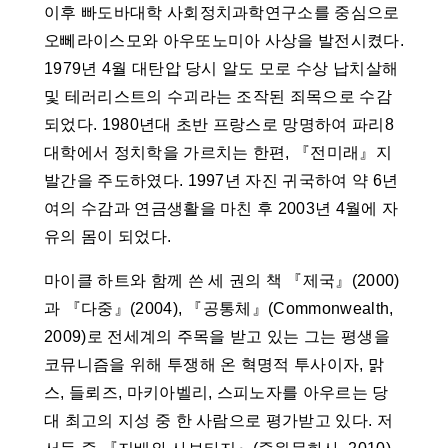
이후 빠도바대학 사회정치과학연구소를 중심으로
오뻬라이스모와 아우또노미아 사상을 발전시켰다.
1979년 4월 대탄압 당시 알도 모로 수상 납치살해
및 테러리스트의 수괴라는 조작된 죄목으로 수감
되었다. 1980년대 초반 프랑스로 망명하여 파리8
대학에서 정치학을 가르치는 한편, 『전미래』지
발간을 주도하였다. 1997년 자진 귀국하여 약 6년
여의 수감과 연금생활을 마친 후 2003년 4월에 자
유의 몸이 되었다.
마이클 하트와 함께 쓴 세 권의 책 『제국』(2000)
과 『다중』(2004), 『공통체』(Commonwealth,
2009)로 전세계의 주목을 받고 있는 그는 평생을
코뮤니즘을 위해 투쟁해 온 혁명적 투사이자, 맑
스, 들뢰즈, 마키아벨리, 스피노자를 아우르는 당
대 최고의 지성 중 한 사람으로 평가받고 있다. 저