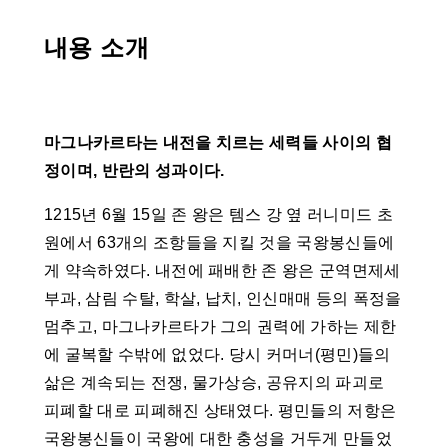
내용 소개
마그나카르타는 내전을 치르는 세력들 사이의 협
정이며, 반란의 성과이다.
1215년 6월 15일 존 왕은 템스 강 옆 러니미드 초
원에서 63개의 조항들을 지킬 것을 국왕봉신들에
게 약속하였다. 내전에 패배한 존 왕은 군역면제세
부과, 삼림 수탈, 학살, 납치, 인신매매 등의 폭정을
멈추고, 마그나카르타가 그의 권력에 가하는 제한
에 굴복할 수밖에 없었다. 당시 커머너(평민)들의
삶은 계속되는 전쟁, 물가상승, 공유지의 파괴로
피폐할 대로 피폐해진 상태였다. 평민들의 저항은
국왕봉신들이 국왕에 대한 충성을 거두게 만들었