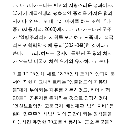
다. 마그나카르타는 반란의 자랑스러운 성과이자,
13세기 계급전쟁의 평화적인 종결을 가져온 합의
서이다. 안또니오 네그리․마이클 하트 또한 『다
중』(세종서적, 2008)에서, 마그나카르타란 군주
가 “일방주의적인 지위를 포기하고 귀족제에 적극
적으로 협력할 것에 동의”(382~3쪽)한 것이라고
쓴다. 네그리․하트는 궁지에 몰렸던 존 왕의 처지
가 오늘날 미국이 처한 위기와 유사하다고 본다.
가로 17.75인치, 세로 18.25인치 크기의 양피지 문
서에 적힌 마그나카르타는 “잉글랜드의 자유민
들”에게 부여되는 자유를 기록하였고, 커머너(평
민)들과 공유지를 존재하는 것으로 인정하였다.
“인신보호영장, 고문금지, 배심재판, 법의 지배” 등
현대 민주주의 사법체계의 근간이 되는 원칙들을
파생시킨 유명한 39조를 비롯하여, 군소 폭군들의