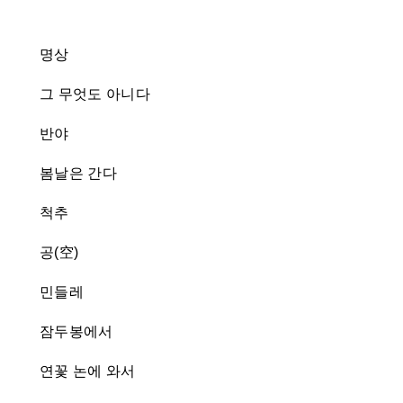
명상
그 무엇도 아니다
반야
봄날은 간다
척추
공(空)
민들레
잠두봉에서
연꽃 논에 와서