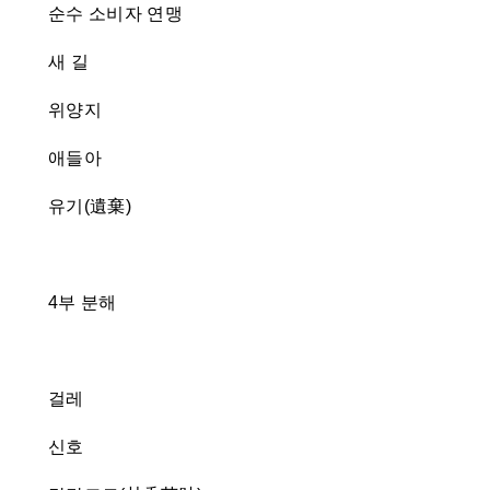
순수 소비자 연맹
새 길
위양지
애들아
유기(遺棄)
4부 분해
걸레
신호