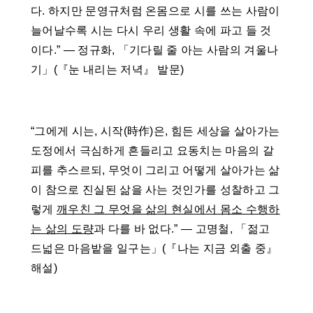
다. 하지만 문영규처럼 온몸으로 시를 쓰는 사람이
늘어날수록 시는 다시 우리 생활 속에 파고 들 것
이다.” ― 정규화, 「기다릴 줄 아는 사람의 겨울나
기」(『눈 내리는 저녁』 발문)
“그에게 시는, 시작(時作)은, 힘든 세상을 살아가는
도정에서 극심하게 흔들리고 요동치는 마음의 갈
피를 추스르되, 무엇이 그리고 어떻게 살아가는 삶
이 참으로 진실된 삶을 사는 것인가를 성찰하고 그
렇게
깨우친 그 무엇을 삶의 현실에서 몸소 수행하
는 삶의 도량
과 다를 바 없다.” ― 고명철, 「젊고
드넓은 마음밭을 일구는」(『나는 지금 외출 중』
해설)