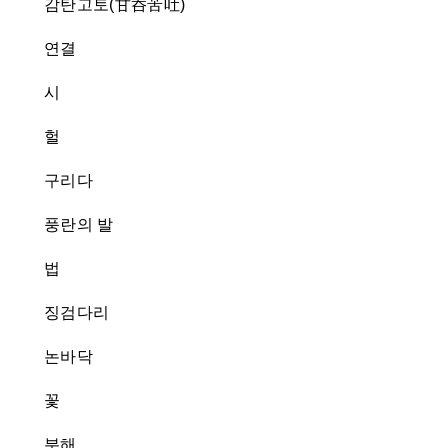
감탄고토(甘呑苦吐)
연결
시
헐
구리다
풍란의 발
법
징검다리
논바닥
꽃
분해