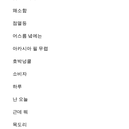
왜소함
점멸등
어스름 녘에는
아카시아 필 무렵
호박넝쿨
소비자
하루
난 오늘
근데 뭐
목도리