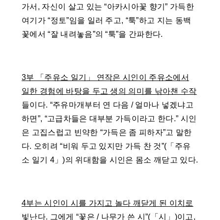
가서, 자신이 살고 있는 “아카시아꽃 향기” 가득한
여기가 “정토”임을 일러 주고, “툭”하고 지는 동백
꽃에서 “잘 내려놓음”의 “툭”을 간파한다.
3부 「주유소 일기」 연작은 시인이 주유소에서
일한 경험에 바탕을 두고 생의 의미를 낚아챈 수작
들이다. “주유마개부터 연 다음 / 얼마나 넣겠냐고
하면”, “고급차들은 대부분 가득이라고 한다.” 시인
은 고집스럽고 빈약한 “가득은 좀 피하자”고 말한
다. 오히려 “비워 두고 있지만 가득 찬 것”(「주유
소 일기 4」)의 위대함을 시인은 몸소 깨닫고 있다.
4부는 시인이 시를 가지고 놀다 깨닫게 된 이치로
빛난다.
그에게 “꽃은 / 나무가 쓴 시”(「시」)이고,