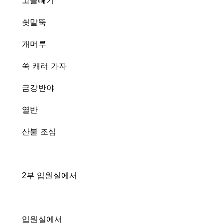
고들빼기
쇳말뚝
개머루
쑥 캐러 가자
금강반야
열반
산불 조심
2부 입원실에서
입원실에서