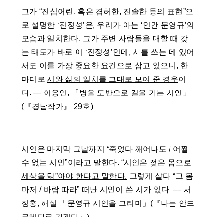
그가 “진심어린, 혹은 겸허한, 진솔한 등의 표현”으
로 설명한 ‘진정성’은, 우리가 아는 ‘인간 문영규’의
모습과 일치한다. 그가 주변 사람들을 대할 때 갖
는 태도가 바로 이 ‘진정성’인데, 시를 쓰는 데 있어
서도 이를 가장 중요한 요건으로 삼고 있으니, 한
마디로
시와 삶의 일치를 그대로 보여 준 경우
이
다. ― 이응인, 「병을 도반으로 길을 가는 시인」
(『경남작가』 29호)
시인은 마지막 그날까지 “죽었다 깨어나도 / 어쩔
수 없는 시인”이라고 말한다. “
시인은 젖은 몸으로
세상을 닦”아야 한다고 말한다.
그렇게 살다 “그 몸
마저 / 바람 따라” 떠난 시인이 쓴 시가 있다. ― 서
정홍, 해설 「문영규 시인을 그리며」(『나는 안드
로메다로 가겠다』)