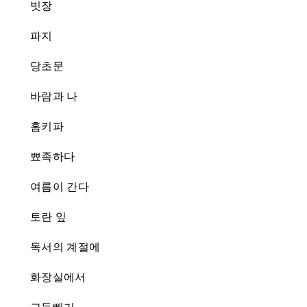
빗장
파지
당초문
바람과 나
홈키파
뾰족하다
여름이 간다
토란 잎
독서의 계절에
화장실에서