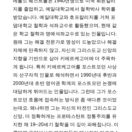
메롤드 웨스트폴은 1940년생으로 미국 휘튼칼리
지를 졸업하고, 예일대학교에서 철학박사 학위를
받았습니다. 예일대학교와 호프칼리지를 거쳐 포
덤대학교 철학과 석좌교수로 활동했으며, 현재 같
은 학교 철학과 명예석좌교수로 있는 인물입니다.
원래 그는 헤겔 전문가로 명성이 드높았으나 헤겔
자체에 만족하지 않고, 자신의 그리스도교 신앙의
지향을 기반으로 삼아 키에르케고어에 더 주목하
게 됩니다. 특히 키에르케고어를 포스트모던 사상
의 선구자적 인물로 해석하면서 1990년대 후반과
2000년대 초반 영어권 학계의 포스트모던 논쟁에
대담하게 뛰어드는 인물입니다. 그런데 그가 포스
트모던 흐름에 접속하는 방식은 좀 색다른 것이었
는데요. 왜냐하면 그는 자신의 터전인 그리스도교
신앙, 더 정확하게는 프로테스탄트 정통주의를 유
지한 채 19~20세기 철학을 더 깊이 파헤칩니다. 이