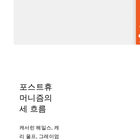
포스트휴
머니즘의
세 흐름
캐서린 헤일스, 캐
리 울프, 그레이엄